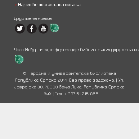
Најчешће постављана питања
Друштвене мреже
Члан Међународне федерације библиотечких удружења и ин
© Народна и универзитетска библиотека
Републике Српске 2014. Сва права задржана. | Ул.
Јеврејска 30, 78000 Бања Лука, Република Српска
- БиХ | Тел. + 387 51 215 866