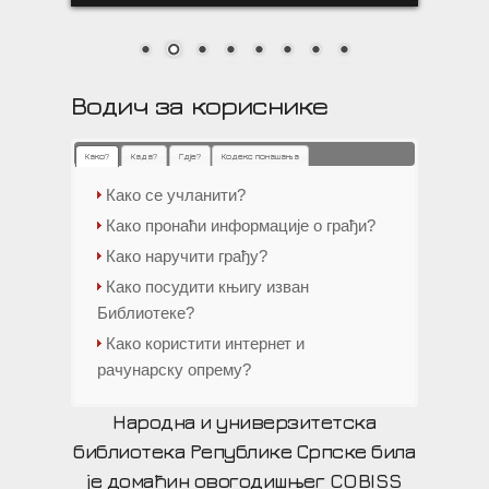
Водич за кориснике
Како?
Када?
Гдје?
Кодекс понашања
Како се учланити?
Како пронаћи информације о грађи?
Како наручити грађу?
Како посудити књигу изван
Библиотеке?
Како користити интернет и
рачунарску опрему?
Народна и универзитетска
библиотека Републике Српске била
је домаћин овогодишњег COBISS