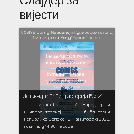
Слајдер за
вијести
COBISS дан у НУБ РС
COBISS дан у ЈУ Народној и
универзитетској библиотеци
Републике Српске, 17. април (петак)
2026. године, у 11.30 часова