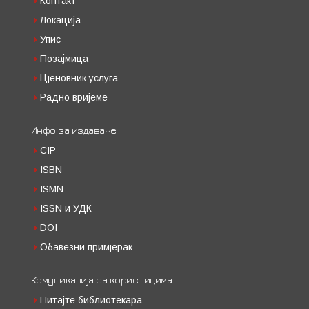
Контакт
Локација
Упис
Позајмица
Цјеновник услуга
Радно вријеме
Инфо за издаваче
CIP
ISBN
ISMN
ISSN и УДК
DOI
Обавезни примјерак
Комуникација са корисницима
Питајте библиотекара